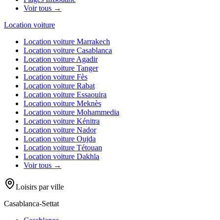
Voir tous →
Location voiture
Location voiture
Marrakech
Location voiture
Casablanca
Location voiture
Agadir
Location voiture
Tanger
Location voiture
Fès
Location voiture
Rabat
Location voiture
Essaouira
Location voiture
Meknès
Location voiture
Mohammedia
Location voiture
Kénitra
Location voiture
Nador
Location voiture
Oujda
Location voiture
Tétouan
Location voiture
Dakhla
Voir tous →
Loisirs par ville
Casablanca-Settat