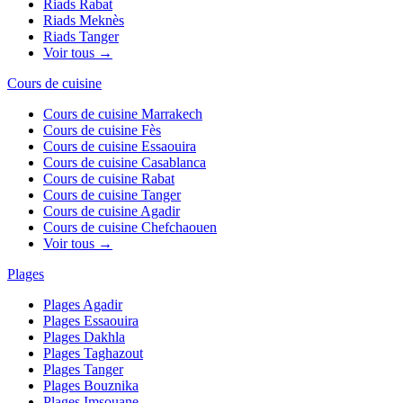
Riads
Rabat
Riads
Meknès
Riads
Tanger
Voir tous →
Cours de cuisine
Cours de cuisine
Marrakech
Cours de cuisine
Fès
Cours de cuisine
Essaouira
Cours de cuisine
Casablanca
Cours de cuisine
Rabat
Cours de cuisine
Tanger
Cours de cuisine
Agadir
Cours de cuisine
Chefchaouen
Voir tous →
Plages
Plages
Agadir
Plages
Essaouira
Plages
Dakhla
Plages
Taghazout
Plages
Tanger
Plages
Bouznika
Plages
Imsouane