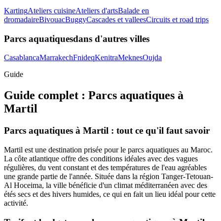
Karting
Ateliers cuisine
Ateliers d'arts
Balade en
dromadaire
Bivouac
Buggy
Cascades et vallees
Circuits et road trips
Parcs aquatiques
dans d'autres villes
Casablanca
Marrakech
Fnideq
Kenitra
Meknes
Oujda
Guide
Guide complet :
Parcs aquatiques
à
Martil
Parcs aquatiques à Martil : tout ce qu'il faut savoir
Martil est une destination prisée pour le parcs aquatiques au Maroc.
La côte atlantique offre des conditions idéales avec des vagues
régulières, du vent constant et des températures de l'eau agréables
une grande partie de l'année. Située dans la région Tanger-Tetouan-
Al Hoceima, la ville bénéficie d'un climat méditerranéen avec des
étés secs et des hivers humides, ce qui en fait un lieu idéal pour cette
activité.