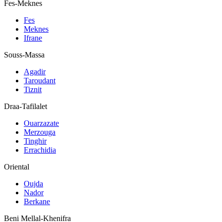
Fes-Meknes
Fes
Meknes
Ifrane
Souss-Massa
Agadir
Taroudant
Tiznit
Draa-Tafilalet
Ouarzazate
Merzouga
Tinghir
Errachidia
Oriental
Oujda
Nador
Berkane
Beni Mellal-Khenifra