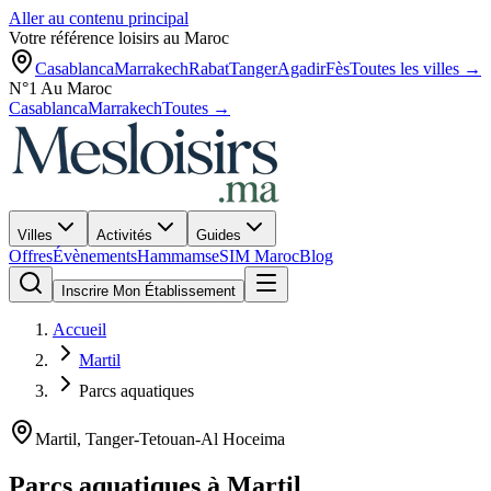
Aller au contenu principal
Votre référence loisirs au Maroc
Casablanca
Marrakech
Rabat
Tanger
Agadir
Fès
Toutes les villes →
N°1 Au Maroc
Casablanca
Marrakech
Toutes →
Villes
Activités
Guides
Offres
Évènements
Hammams
eSIM Maroc
Blog
Inscrire Mon Établissement
Accueil
Martil
Parcs aquatiques
Martil
,
Tanger-Tetouan-Al Hoceima
Parcs aquatiques
à
Martil