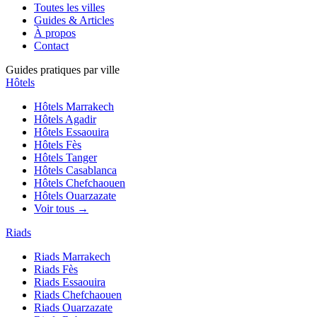
Toutes les villes
Guides & Articles
À propos
Contact
Guides pratiques par ville
Hôtels
Hôtels
Marrakech
Hôtels
Agadir
Hôtels
Essaouira
Hôtels
Fès
Hôtels
Tanger
Hôtels
Casablanca
Hôtels
Chefchaouen
Hôtels
Ouarzazate
Voir tous →
Riads
Riads
Marrakech
Riads
Fès
Riads
Essaouira
Riads
Chefchaouen
Riads
Ouarzazate